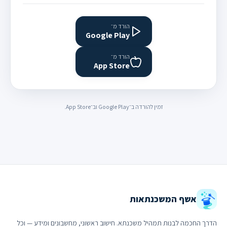
הורד מ־
Google Play
הורד מ־
App Store
זמין להורדה ב־Google Play וב־App Store.
אשף המשכנתאות
הדרך החכמה לבנות תמהיל משכנתא. חישוב ראשוני, מחשבונים ומידע — וכל